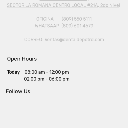
SECTOR LA ROMANA CENTRO LOCAL #21A, 2do Nive
l
OFICINA (809) 550 5111
WHATSAAP (809) 601 4679
CORREO: Ventas@dentaldepotrd.com
Open Hours
Today
08:00 am
-
12:00 pm
02:00 pm
-
06:00 pm
Follow Us